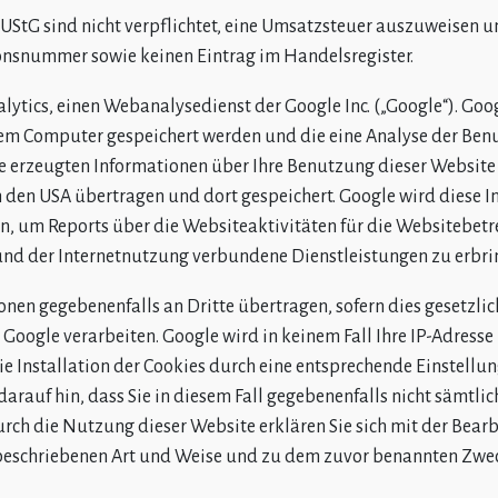
. 1 UStG sind nicht verpflichtet, eine Umsatzsteuer auszuweisen
onsnummer sowie keinen Eintrag im Handelsregister.
ytics, einen Webanalysedienst der Google Inc. („Google“). Goo
Ihrem Computer gespeichert werden und die eine Analyse der Ben
 erzeugten Informationen über Ihre Benutzung dieser Website (
in den USA übertragen und dort gespeichert. Google wird diese 
, um Reports über die Websiteaktivitäten für die Websitebe
nd der Internetnutzung verbundene Dienstleistungen zu erbri
nen gegebenenfalls an Dritte übertragen, sofern dies gesetzli
 Google verarbeiten. Google wird in keinem Fall Ihre IP-Adress
e Installation der Cookies durch eine entsprechende Einstellun
 darauf hin, dass Sie in diesem Fall gegebenenfalls nicht sämtl
rch die Nutzung dieser Website erklären Sie sich mit der Bear
 beschriebenen Art und Weise und zu dem zuvor benannten Zwec